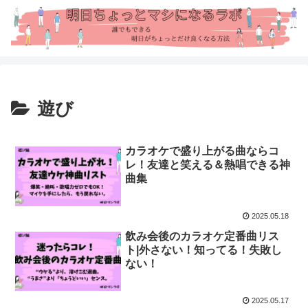
遊び
カラオケで盛り上がる曲ならコ
レ！友達と笑える＆熱唱できる神
曲集
2025.05.18
飲み会後のカラオケ定番曲リス
ト|外さない！知ってる！失敗し
ない！
2025.05.17