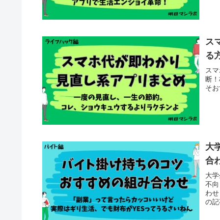
ス
る
スマ
断！
そお
大
合
大学
不向
わせ
の記