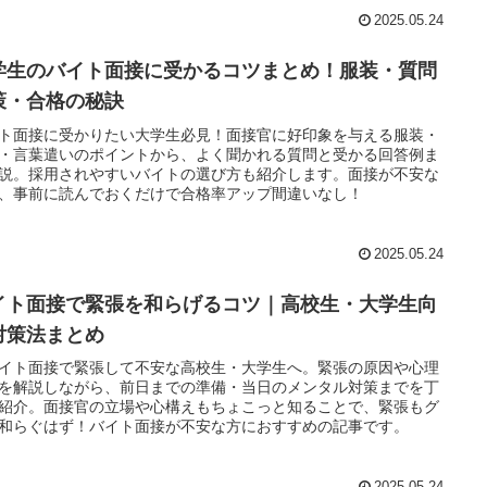
2025.05.24
学生のバイト面接に受かるコツまとめ！服装・質問
策・合格の秘訣
ト面接に受かりたい大学生必見！面接官に好印象を与える服装・
・言葉遣いのポイントから、よく聞かれる質問と受かる回答例ま
説。採用されやすいバイトの選び方も紹介します。面接が不安な
、事前に読んでおくだけで合格率アップ間違いなし！
2025.05.24
イト面接で緊張を和らげるコツ｜高校生・大学生向
対策法まとめ
イト面接で緊張して不安な高校生・大学生へ。緊張の原因や心理
を解説しながら、前日までの準備・当日のメンタル対策までを丁
紹介。面接官の立場や心構えもちょこっと知ることで、緊張もグ
和らぐはず！バイト面接が不安な方におすすめの記事です。
2025.05.24