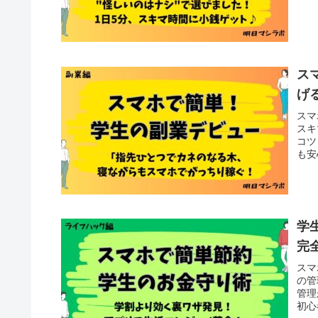
ス
げ
スマ
スキ
コツ
も安
学
完
スマ
の管
管理
初心