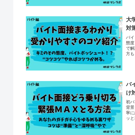
大
対
バイ
態度
で解
方も
バ
け
初バ
背景
寧に
ッと