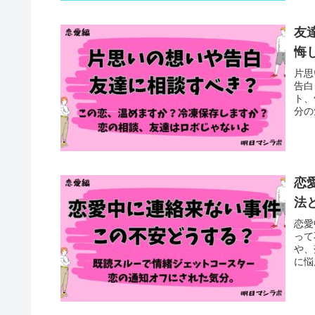
友
悔
片思
告白
ト、
分の
恋
法
恋愛
って
や、
に悩