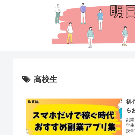
高校生
初
ら
副業
学生
換金