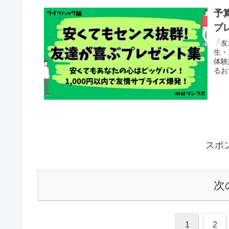
予
プ
「友
生・
体験
るお
スポ
次
1
2